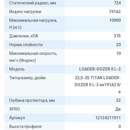
Статический радиус, мм
724
Индекс нагрузки
191A2
Максимальная нагрузка,
10900
Н (кгс)
Давление, кПА
375
Норма слойности
20
Максимальная скорость,
10
км/ч (Индекс)
Модель
LOADER-DOZER II L-2
Типоразмер, дюйм
23,5-25 TITAN LOADER-
DOZER II L-2 ин191A2 б/
к
Глубина протектора, мм
32
XPRO
Да
Артикул
12124211911
Высота профиля
0