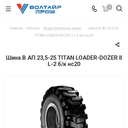
0
Главная
-
Каталог
-
Индустриальные шины
-
Шина В АП 23,5-25
TITAN LOADER-DOZER II L-2 б/к нс20
Шина В АП 23,5-25 TITAN LOADER-DOZER II
L-2 б/к нс20