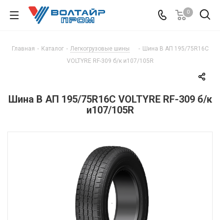
0
Главная
-
Каталог
-
Легкогрузовые шины
-
Шина В АП 195/75R16C
VOLTYRE RF-309 б/к и107/105R
Шина В АП 195/75R16C VOLTYRE RF-309 б/к
и107/105R