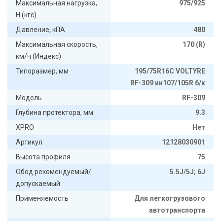
Максимальная нагрузка,
975/925
Н (кгс)
Давление, кПА
480
Максимальная скорость,
170 (R)
км/ч (Индекс)
Типоразмер, мм
195/75R16C VOLTYRE
RF-309 ин107/105R б/к
Модель
RF-309
Глубина протектора, мм
9.3
XPRO
Нет
Артикул
12128030901
Высота профиля
75
Обод рекомендуемый/
5.5J/5J; 6J
допускаемый
Применяемость
Для легкогрузового
автотранспорта