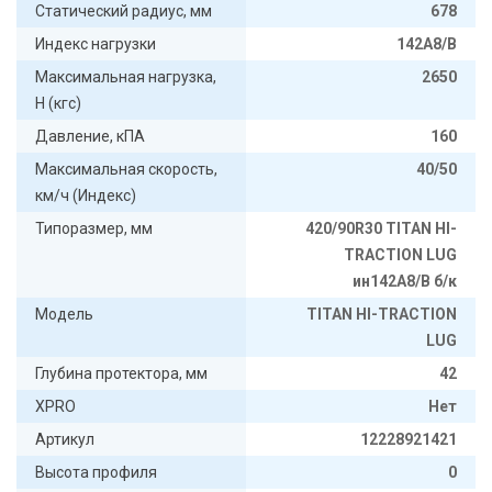
Статический радиус, мм
678
Индекс нагрузки
142A8/B
Максимальная нагрузка,
2650
Н (кгс)
Давление, кПА
160
Максимальная скорость,
40/50
км/ч (Индекс)
Типоразмер, мм
420/90R30 TITAN HI-
TRACTION LUG
ин142А8/B б/к
Модель
TITAN HI-TRACTION
LUG
Глубина протектора, мм
42
XPRO
Нет
Артикул
12228921421
Высота профиля
0