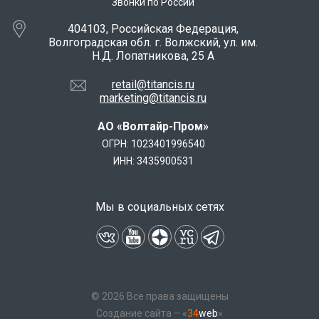
Звонки по России
404103, Российская Федерация,
Волгоградская обл. г. Волжский, ул. им.
Н.Д. Лопатникова, 25 А
retail@titancis.ru
marketing@titancis.ru
АО «Волтайр-Пром»
ОГРН: 1023401996540
ИНН: 3435900531
Мы в социальных сетях
© 2026 Все права защищены
Создание сайта – «
34
web
»