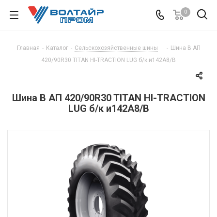
0
Главная
-
Каталог
-
Сельскохозяйственные шины
-
Шина В АП
420/90R30 TITAN HI-TRACTION LUG б/к и142А8/B
Шина В АП 420/90R30 TITAN HI-TRACTION
LUG б/к и142А8/B