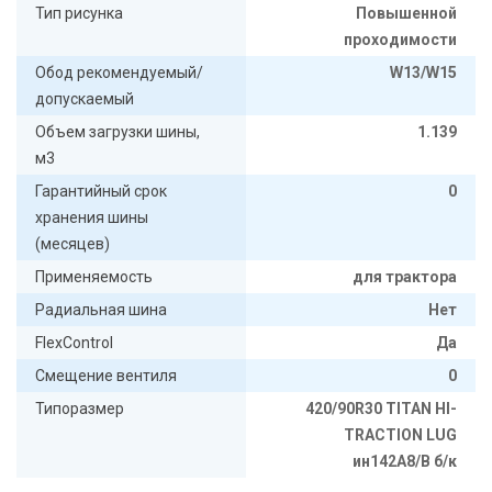
Тип рисунка
Повышенной
проходимости
Обод рекомендуемый/
W13/W15
допускаемый
Объем загрузки шины,
1.139
м3
Гарантийный срок
0
хранения шины
(месяцев)
Применяемость
для трактора
Радиальная шина
Нет
FlexControl
Да
Смещение вентиля
0
Типоразмер
420/90R30 TITAN HI-
TRACTION LUG
ин142А8/B б/к