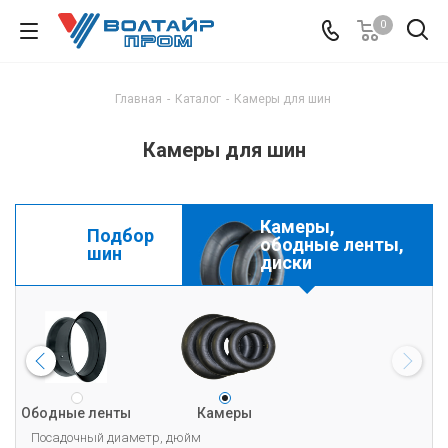
0
Главная
-
Каталог
-
Камеры для шин
Камеры для шин
Камеры,
Подбор
ободные ленты,
шин
диски
Ободные ленты
Грузовые
Сельскохозяйственные
Камеры
Индустриальные
шины
Посадочный диаметр, дюйм