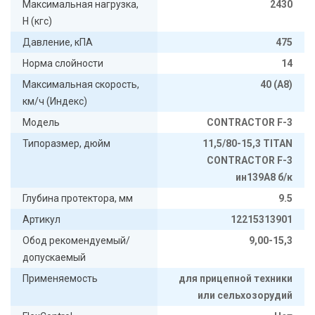
Максимальная нагрузка,
2430
Н (кгс)
Давление, кПА
475
Норма слойности
14
Максимальная скорость,
40 (А8)
км/ч (Индекс)
Модель
CONTRACTOR F-3
Типоразмер, дюйм
11,5/80-15,3 TITAN
CONTRACTOR F-3
ин139А8 б/к
Глубина протектора, мм
9.5
Артикул
12215313901
Обод рекомендуемый/
9,00-15,3
допускаемый
Применяемость
для прицепной техники
или сельхозорудий