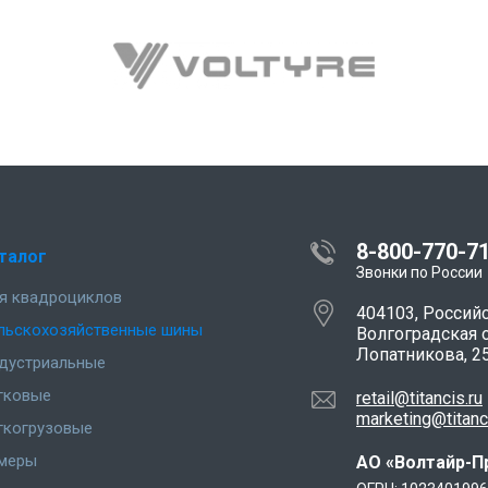
8-800-770-7
талог
Звонки по России
я квадроциклов
404103, Россий
льскохозяйственные шины
Волгоградская об
Лопатникова, 2
дустриальные
гковые
retail@titancis.ru
marketing@titanc
гкогрузовые
меры
АО «Волтайр-П