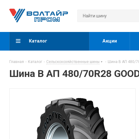
Каталог
Акции
Главная
-
Каталог
-
Сельскохозяйственные шины
-
Шина В АП 480/7
Шина В АП 480/70R28 GOO