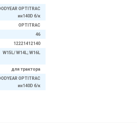
GOODYEAR OPTITRAC
ин140D б/к
OPTITRAC
46
12221412140
W15L/ W14L; W16L
для трактора
GOODYEAR OPTITRAC
ин140D б/к