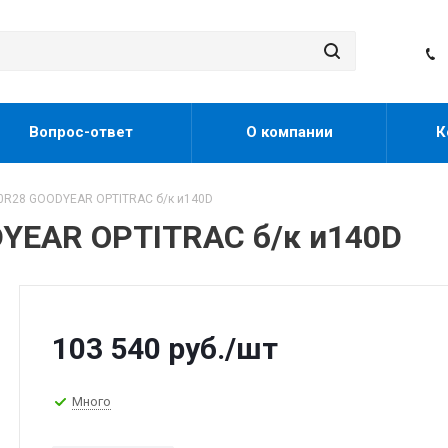
Вопрос-ответ
О компании
К
0R28 GOODYEAR OPTITRAC б/к и140D
DYEAR OPTITRAC б/к и140D
103 540
руб.
/шт
Много