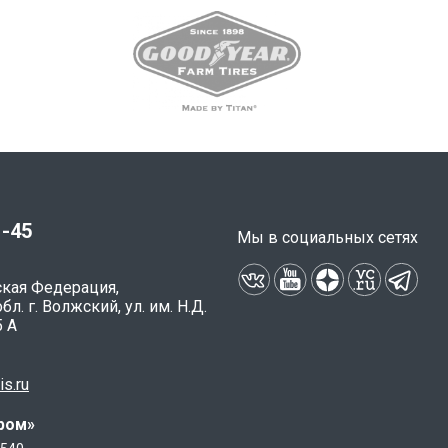
1-45
Мы в социальных сетях
ская Федерация,
л. г. Волжский, ул. им. Н.Д.
5 А
is.ru
ром»