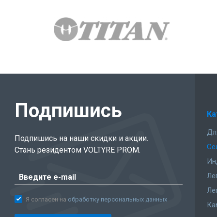
Подпишись
Ка
Дл
Подпишись на наши скидки и акции.
Се
Стань резидентом VOLTYRE PROM.
Ин
Ле
Ле
Я согласен на
обработку персональных данных
Ка