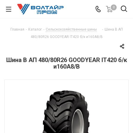
0
Главная
-
Каталог
-
Сельскохозяйственные шины
-
Шина В АП
480/80R26 GOODYEAR IT420 б/к и160А8/В
Шина В АП 480/80R26 GOODYEAR IT420 б/к
и160А8/В