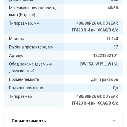
Максимальная скорость,
40/50
км/ч (Индекс)
Типоразмер, мм
480/80R26 GOODYEAR
IT420 R-4 ин160А8/В б/к
Модель
IT420
Глубина протектора, мм
37
Артикул
12221352101
Обод рекомендуемый/
DW15A, W15L, W16L
допускаемый
Применяемость
для трактора
Радиальная шина
Да
Типоразмер
480/80R26 GOODYEAR
IT420 R-4 ин160А8/В б/к
Совместимость