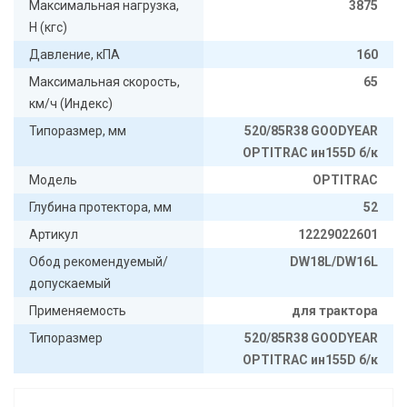
Максимальная нагрузка,
3875
Н (кгс)
Давление, кПА
160
Максимальная скорость,
65
км/ч (Индекс)
Типоразмер, мм
520/85R38 GOODYEAR
OPTITRAC ин155D б/к
Модель
OPTITRAC
Глубина протектора, мм
52
Артикул
12229022601
Обод рекомендуемый/
DW18L/DW16L
допускаемый
Применяемость
для трактора
Типоразмер
520/85R38 GOODYEAR
OPTITRAC ин155D б/к