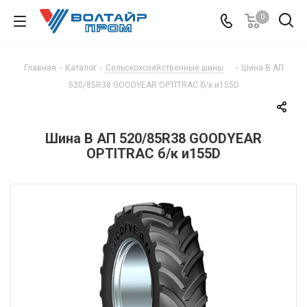
0
Главная
-
Каталог
-
Сельскохозяйственные шины
-
Шина В АП
520/85R38 GOODYEAR OPTITRAC б/к и155D
Шина В АП 520/85R38 GOODYEAR
OPTITRAC б/к и155D