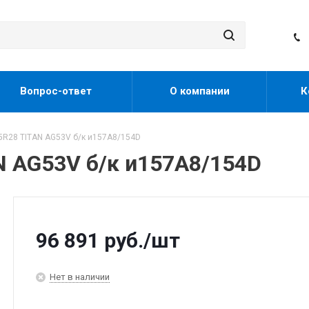
Вопрос-ответ
О компании
К
5R28 TITAN AG53V б/к и157A8/154D
N AG53V б/к и157A8/154D
96 891
руб.
/шт
Нет в наличии