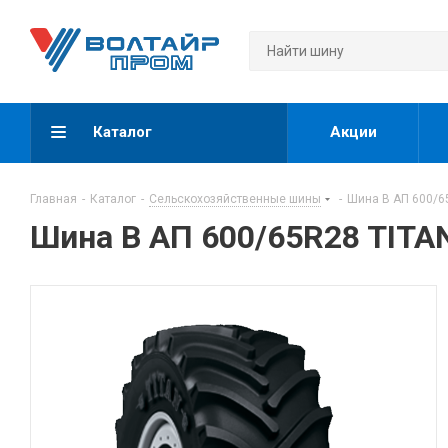
Каталог
Акции
Главная
-
Каталог
-
Сельскохозяйственные шины
-
Шина В АП 600/6
Шина В АП 600/65R28 TITA