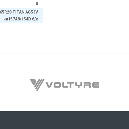
0
/65R28 TITAN AG53V
ин157A8/154D б/к