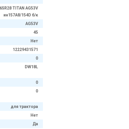
/65R28 TITAN AG53V
ин157A8/154D б/к
AG53V
45
Нет
12229431571
0
DW18L
0
0
для трактора
Нет
Да