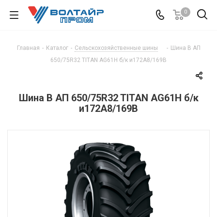
0
Главная
-
Каталог
-
Сельскохозяйственные шины
-
Шина В АП
650/75R32 TITAN AG61H б/к и172А8/169В
Шина В АП 650/75R32 TITAN AG61H б/к
и172А8/169В