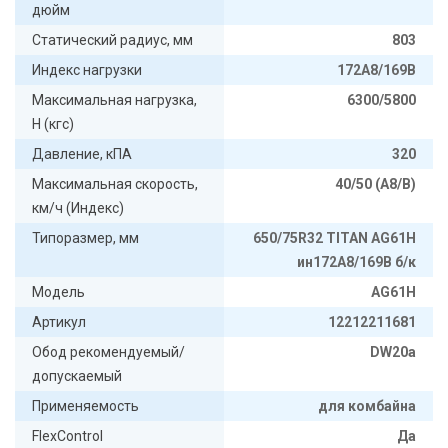
дюйм
Статический радиус, мм
803
Индекс нагрузки
172A8/169B
Максимальная нагрузка,
6300/5800
Н (кгс)
Давление, кПА
320
Максимальная скорость,
40/50 (A8/B)
км/ч (Индекс)
Типоразмер, мм
650/75R32 TITAN AG61H
ин172A8/169B б/к
Модель
AG61H
Артикул
12212211681
Обод рекомендуемый/
DW20a
допускаемый
Применяемость
для комбайна
FlexControl
Да