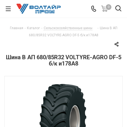
0
Главная
-
Каталог
-
Сельскохозяйственные шины
-
Шина В АП
680/85R32 VOLTYRE-AGRO DF-5 б/к и178А8
Шина В АП 680/85R32 VOLTYRE-AGRO DF-5
б/к и178А8