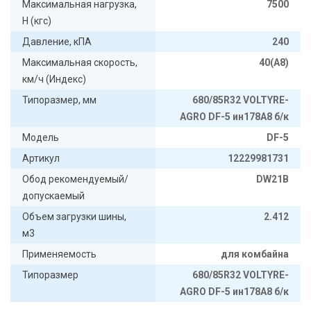
Максимальная нагрузка,
7500
Н (кгс)
Давление, кПА
240
Максимальная скорость,
40(А8)
км/ч (Индекс)
Типоразмер, мм
680/85R32 VOLTYRE-
AGRO DF-5 ин178А8 б/к
Модель
DF-5
Артикул
12229981731
Обод рекомендуемый/
DW21B
допускаемый
Объем загрузки шины,
2.412
м3
Применяемость
для комбайна
Типоразмер
680/85R32 VOLTYRE-
AGRO DF-5 ин178А8 б/к