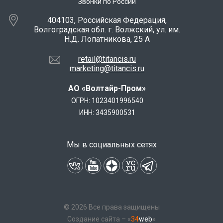
Звонки по России
404103, Российская Федерация,
Волгоградская обл. г. Волжский, ул. им.
Н.Д. Лопатникова, 25 А
retail@titancis.ru
marketing@titancis.ru
АО «Волтайр-Пром»
ОГРН: 1023401996540
ИНН: 3435900531
Мы в социальных сетях
© 2026 Все права защищены
Создание сайта – «
34
web
»