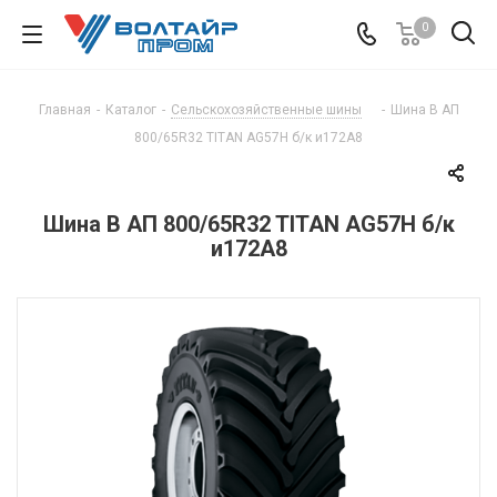
0
Главная
-
Каталог
-
Сельскохозяйственные шины
-
Шина В АП
800/65R32 TITAN AG57H б/к и172A8
Шина В АП 800/65R32 TITAN AG57H б/к
и172A8