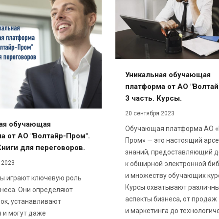
Уникальная обучающая
платформа от АО "Волтай
3 часть. Курсы.
20 сентября 2023
ая обучающая
Обучающая платформа АО «
а от АО "Волтайр-Пром".
Пром» — это настоящий арс
Книги для переговоров.
знаний, предоставляющий д
 2023
к обширной электронной би
и множеству обучающих кур
ы играют ключевую роль
Курсы охватывают различн
знеса. Они определяют
аспекты бизнеса, от продаж
лок, устанавливают
и маркетинга до технологич
 и могут даже