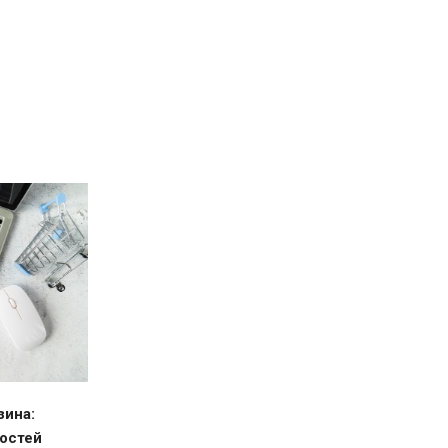
зина:
остей