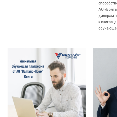
способств
АО «Волта
дилерам н
к книгам д
обучающе