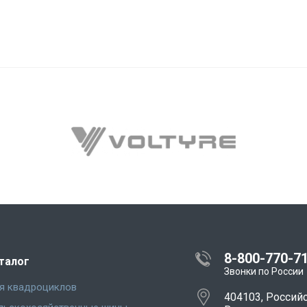
8-800-770-7
талог
Звонки по России
я квадроциклов
404103, Россий