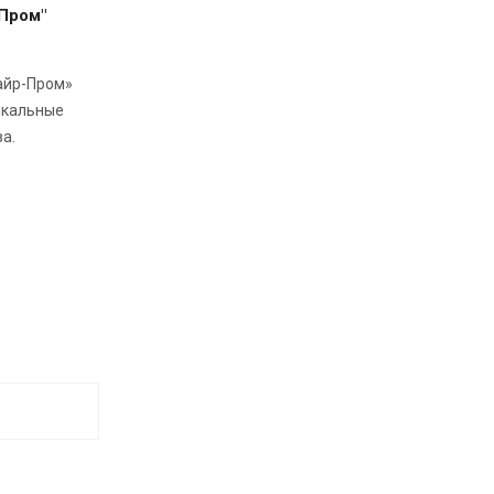
Пром"
айр-Пром»
икальные
а.