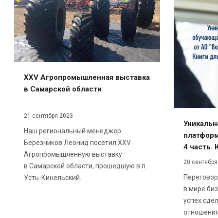
XXV Агропромышленная выставка
в Самарской области
21 сентября 2023
Уникальн
Наш региональный менеджер
платформ
Березников Леонид посетил XXV
4 часть. 
Агропромышленную выставку
20 сентября
в Самарской области, прошедшую в п.
Переговор
Усть-Кинельский.
в мире би
успех сде
отношения