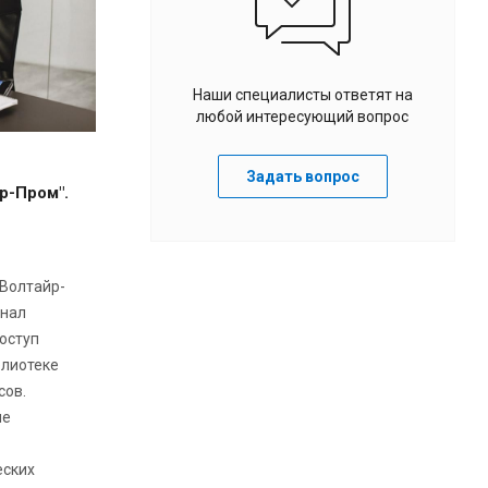
Наши специалисты ответят на
любой интересующий вопрос
Задать вопрос
р-Пром".
Волтайр-
енал
оступ
блиотеке
сов.
ые
еских