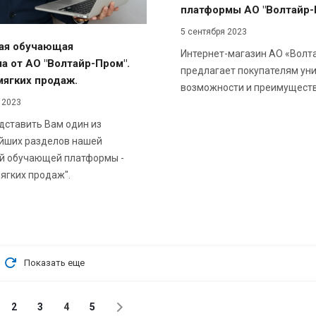
платформы АО "Волтайр-
5 сентября 2023
ая обучающая
Интернет-магазин АО «Волт
а от АО "Волтайр-Пром".
предлагает покупателям ун
мягких продаж.
возможности и преимуществ
 2023
дставить Вам один из
йших разделов нашей
й обучающей платформы -
ягких продаж".
Показать еще
2
3
4
5